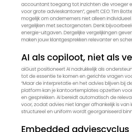
accountant toegang tot inzichten die vroeger 
voor grote advieskantoren”, geeft CEO Tim Bott
mogelijk om ondernemers niet alleen individueel
vergelijken met sectorgenoten. Denk bijvoorbee
energie-uitgaven. Dergelijke vergelijkingen geve
maken jouw klantgesprekken relevanter en scher
AI als copiloot, niet als 
aiGust positioneert AI nadrukkelijk als ondersteun
tot de essentie te komen en gerichte vragen voor t
“Maar de interpretatie en het advies blijven bij 
platform kan je kantoortemplates opzetten voor
en gesprekken. AI bereidt automatisch de relev
voor, zodat advies niet langer afhankelijk is van 
structureel en uniform wordt georganiseerd bin
Embedded adviescyclus