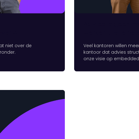
Advies is geen m
ver AI
werken die je hel
t niet over de
Veel kantoren willen mee
ronder.
kantoor dat advies structu
onze visie op embedded