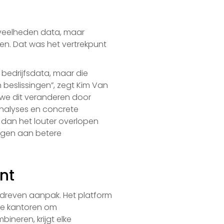
n
veelheden data, maar
en. Dat was het vertrekpunt
bedrijfsdata, maar die
 beslissingen”, zegt Kim Van
 we dit veranderen door
analyses en concrete
 dan het louter overlopen
ragen aan betere
nt
dreven aanpak. Het platform
de kantoren om
ineren, krijgt elke