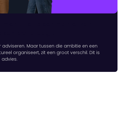
oment. Het is een manier van
e kantoor draagt.
r adviseren. Maar tussen die ambitie en een
reel organiseert, zit een groot verschil. Dit is
 advies.