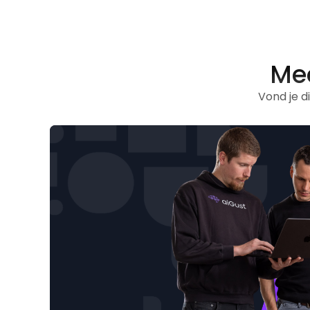
Mee
Vond je d