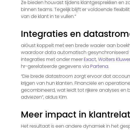
Ze bieden houvast tijdens klantgesprekken en z
binnen teams. Tegelijk blijft er voldoende flexib
van de klant in te vullen.”
Integraties en datastro
aiGust koppelt met een brede waaier aan boek
waardoor data automatisch gesynchroniseerd
integraties met onder meer
Exact
,
Wolters Kluwe
hr-gerelateerde gegevens via
Partena
.
“Die brede datastroom zorgt ervoor dat accoun
krijgen van hun klanten. Financiële en operatio
gecombineerd, wat leidt tot rijkere analyses e
adviezen”, aldus Kim.
Meer impact in klantrelat
Het resultaat is een andere dynamiek in het ge