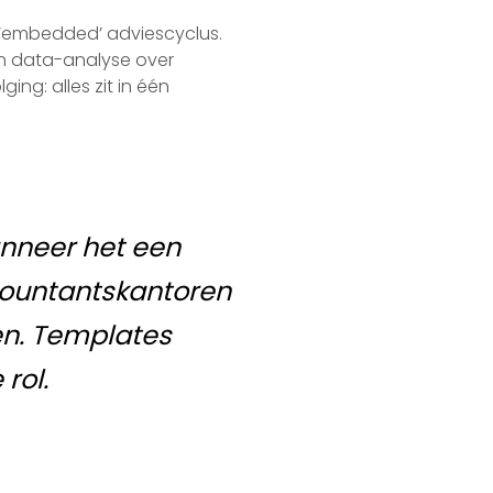
 ‘embedded’ adviescyclus.
an data-analyse over
ng: alles zit in één
nneer het een
countantskantoren
en. Templates
rol.