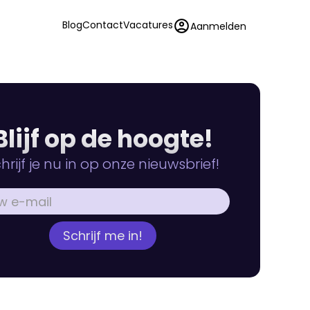
account_circle
Blog
Contact
Vacatures
Aanmelden
Blijf op de hoogte!
hrijf je nu in op onze nieuwsbrief!