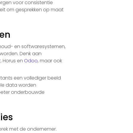
orgen voor consistentie
iliteit om gesprekken op maat
men
houd- en softwaresystemen,
 worden. Denk aan
r
, Horus en
Odoo
, maar ook
tants een vollediger beeld
nele data worden
n beter onderbouwde
ies
sprek met de ondernemer.