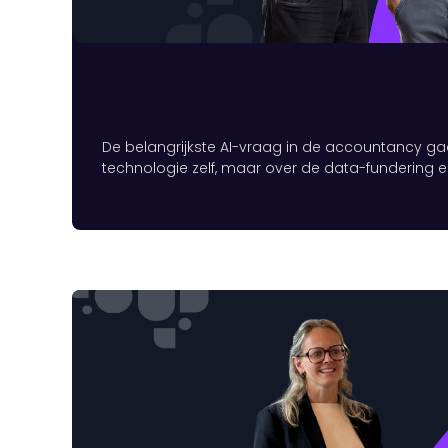
De belangrijkste AI-vraag voor
accountancykantoren gaat niet o
De belangrijkste AI-vraag in de accountancy gaa
technologie zelf, maar over de data-fundering e