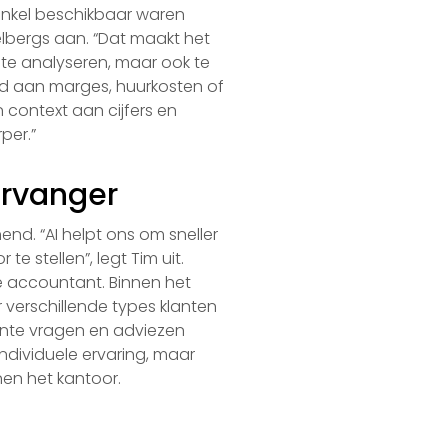
enkel beschikbaar waren
elbergs aan. “Dat maakt het
 te analyseren, maar ook te
ld aan marges, huurkosten of
n context aan cijfers en
per.”
vervanger
end. “AI helpt ons om sneller
e stellen”, legt Tim uit.
de accountant. Binnen het
 verschillende types klanten
ante vragen en adviezen
individuele ervaring, maar
nen het kantoor.