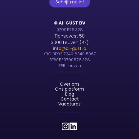
© AI-GUST BV
0790.576.328
Tiensevest 58
3000 Leuven (BE)
info@ai-gust.io
KBC BE93 7340 6340 5067
BTW BE0790.576.328
RPR Leuven
Over ons
Ons platform
Blog
Contact
Vacatures