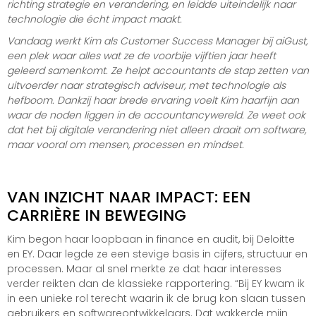
richting strategie en verandering, en leidde uiteindelijk naar
technologie die écht impact maakt.
Vandaag werkt Kim als Customer Success Manager bij aiGust,
een plek waar alles wat ze de voorbije vijftien jaar heeft
geleerd samenkomt. Ze helpt accountants de stap zetten van
uitvoerder naar strategisch adviseur, met technologie als
hefboom. Dankzij haar brede ervaring voelt Kim haarfijn aan
waar de noden liggen in de accountancywereld. Ze weet ook
dat het bij digitale verandering niet alleen draait om software,
maar vooral om mensen, processen en mindset.
VAN INZICHT NAAR IMPACT: EEN
CARRIÈRE IN BEWEGING
Kim begon haar loopbaan in finance en audit, bij Deloitte
en EY. Daar legde ze een stevige basis in cijfers, structuur en
processen. Maar al snel merkte ze dat haar interesses
verder reikten dan de klassieke rapportering. “Bij EY kwam ik
in een unieke rol terecht waarin ik de brug kon slaan tussen
gebruikers en softwareontwikkelaars. Dat wakkerde mijn