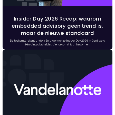
Insider Day 2026 Recap: waarom
embedded advisory geen trend is,
maar de nieuwe standaard
De toekomst rekent anders. En tijdens onze Insider Day 2026 in Gent werd
één ding glashelder: die toekomst is al begonnen.