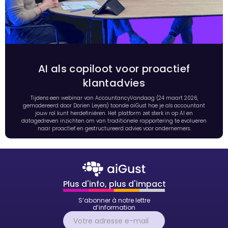
AI als copiloot voor proactief
klantadvies
Tijdens een webinar van AccountancyVandaag (24 maart 2026,
gemodereerd door Dorien Leyers) toonde aiGust hoe je als accountant
jouw rol kunt herdefiniëren. Het platform zet sterk in op AI en
datagedreven inzichten om van traditionele rapportering te evolueren
naar proactief en gestructureerd advies voor ondernemers.
Plus d'info, plus d'impact
S’abonner à notre lettre
d’information